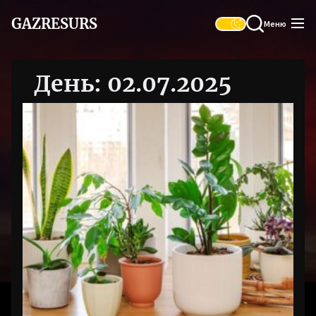
Перейти
GAZRESURS
до
Меню
вмісту
День:
02.07.2025