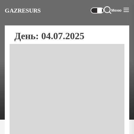
Перейти
GAZRESURS
до
Меню
вмісту
День:
04.07.2025