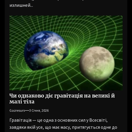
излишней...
Чи однаково діє гравітація на великі й
малі тіла
Gazresurs
3 Січня, 2026
Гравітація — це одна з основних сил у Всесвіті,
завдяки якій усе, що має масу, притягується одне до