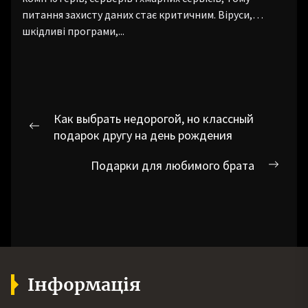
питання захисту даних стає критичним. Віруси,
шкідливі програми,...
Навігація
Как выбрать недорогой, но классный
записів
Попередній
подарок другу на день рождения
запис:
Подарки для любимого брата
Наст
запис
Інформація