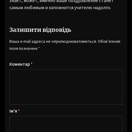
знает, может, именно ваше поздравление станет
самым любимым и запомнится учителю надолго.
Залишити відповідь
Ваша e-mail адреса не оприлюднюватиметься.
Обов’язкові
поля позначені
*
Коментар
*
Ім'я
*