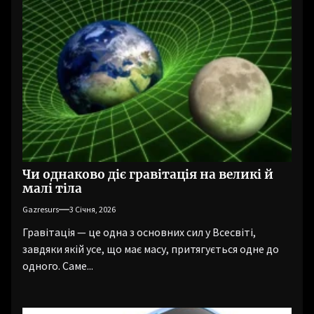
Чи однаково діє гравітація на великі й
малі тіла
Gazresurs
3 Січня, 2026
Гравітація — це одна з основних сил у Всесвіті,
завдяки якій усе, що має масу, притягується одне до
одного. Саме...