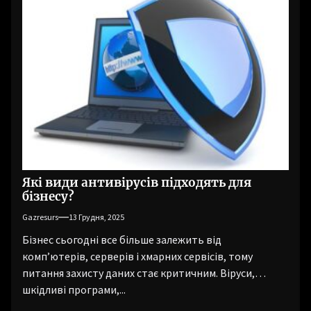
Які види антивірусів підходять для
бізнесу?
Gazresurs
13 Грудня, 2025
Бізнес сьогодні все більше залежить від
комп’ютерів, серверів і хмарних сервісів, тому
питання захисту даних стає критичним. Віруси,
шкідливі програми,...