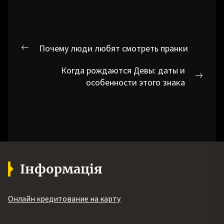
Навігація
Почему люди любят смотреть пранки
Попередній
записів
запис:
Когда рождаются Девы: даты и
Наст
особенности этого знака
запис
Інформація
Онлайн кредитование на карту