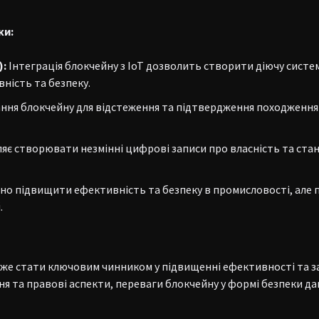
ки:
):
Інтеграція блокчейну з IoT дозволить створити діючу систе
ість та безпеку.
ння блокчейну для відстеження та підтвердження походження 
є створювати незмінні цифрові записи про власність та стан 
но підвищити ефективність та безпеку в промисловості, але 
.
же стати ключовим чинником у підвищенні ефективності та з
я та правові аспекти, переваги блокчейну у формі безпеки да