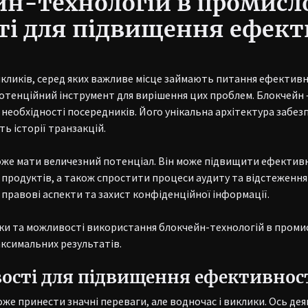
н-технологій в промисло
і для підвищення ефекти
икликів, серед яких важливе місце займають питання ефективн
потенційний інструмент для вирішення цих проблем. Блокчейн –
необхідності посередників. Його унікальна архітектура забез
ь історії транзакцій.
оже мати величезний потенціал. Він може підвищити ефектив
 продуктів, а також спростити процеси аудиту та відстеження 
правові аспекти та захист конфіденційної інформації.
ики та можливості використання блокчейн-технологій в проми
ксимальних результатів.
ості для підвищення ефективност
 принести значні переваги, але водночас і виклики. Ось деякі