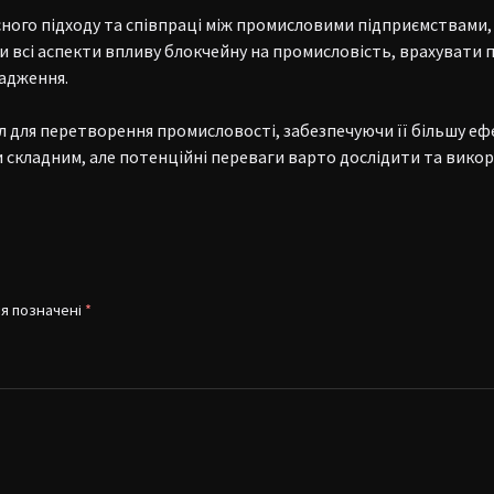
сного підходу та співпраці між промисловими підприємствами
 всі аспекти впливу блокчейну на промисловість, врахувати 
вадження.
 для перетворення промисловості, забезпечуючи її більшу ефе
ти складним, але потенційні переваги варто дослідити та вик
ля позначені
*