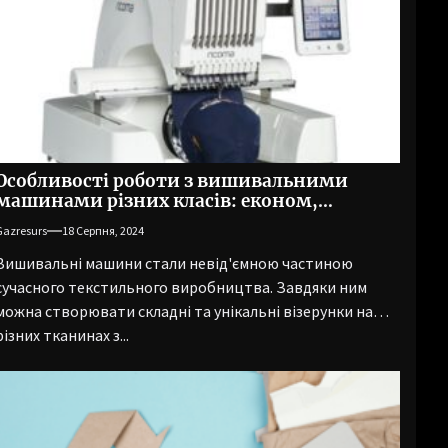
Особливості роботи з вишивальними
машинами різних класів: економ,
середній, преміум
Gazresurs
18 Серпня, 2024
Вишивальні машини стали невід'ємною частиною
сучасного текстильного виробництва. Завдяки ним
можна створювати складні та унікальні візерунки на
різних тканинах з...