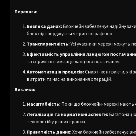
Переваги:
Безпека даних:
Блокчейн забезпечує надійну захис
блок підтверджується криптографічно.
Транспарентність:
Усі учасники мережі можуть п
Ефективність управління ланцюгом постачанн
та сприяє оптимізації ланцюга постачання.
Автоматизація процесів:
Смарт-контракти, які з
витрати та час на виконання операцій.
Виклики:
Масштабність:
Поки що блокчейн-мережі мають о
Легалізація та нормативні аспекти:
Багатонаціон
технологій у різних країнах.
Приватність даних:
Хоча блокчейн забезпечує ви