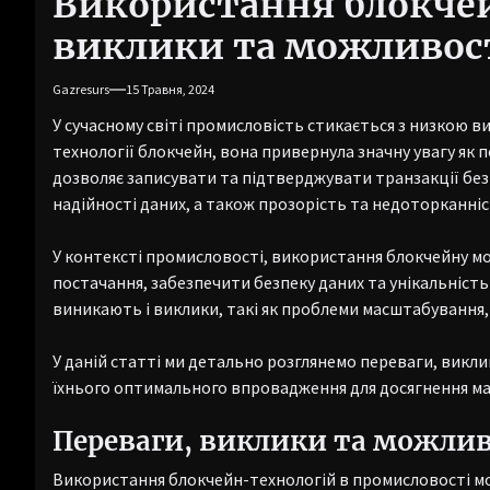
Використання блокчей
виклики та можливост
Gazresurs
15 Травня, 2024
У сучасному світі промисловість стикається з низкою в
технології блокчейн, вона привернула значну увагу як 
дозволяє записувати та підтверджувати транзакції без 
надійності даних, а також прозорість та недоторканніст
У контексті промисловості, використання блокчейну м
постачання, забезпечити безпеку даних та унікальність
виникають і виклики, такі як проблеми масштабування, 
У даній статті ми детально розглянемо переваги, викл
їхнього оптимального впровадження для досягнення ма
Переваги, виклики та можлив
Використання блокчейн-технологій в промисловості може