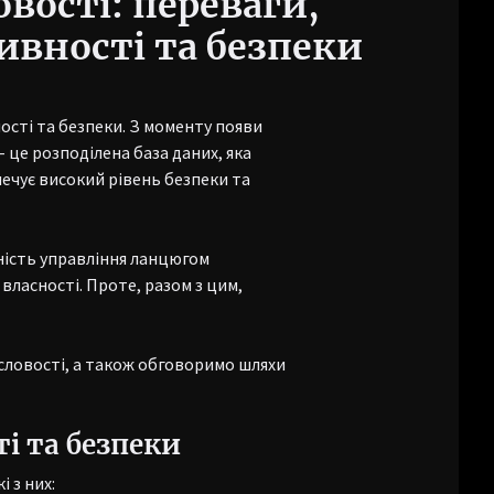
вості: переваги,
вності та безпеки
ості та безпеки. З моменту появи
 це розподілена база даних, яка
печує високий рівень безпеки та
ність управління ланцюгом
власності. Проте, разом з цим,
словості, а також обговоримо шляхи
і та безпеки
 з них: