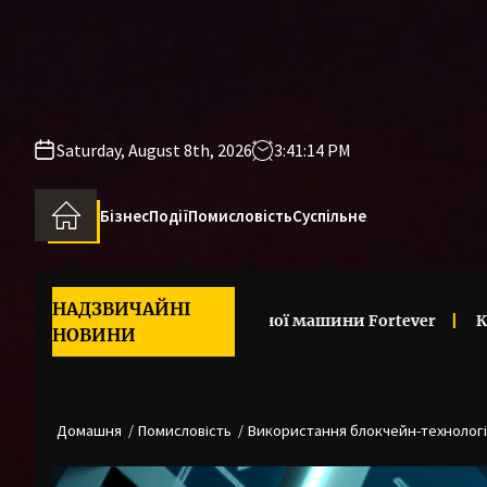
Перейти
до
вмісту
Saturday, August 8th, 2026
3:41:15 PM
Бізнес
Події
Помисловість
Суспільне
НАДЗВИЧАЙНІ
а функції вишивальної машини Fortever
Как работает
НОВИНИ
Домашня
Помисловість
Використання блокчейн-технологій