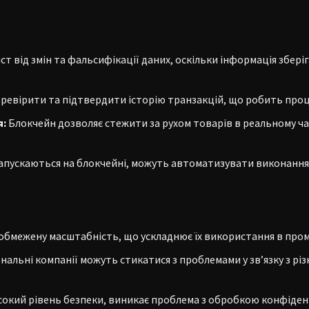
т від змін та фальсифікації даних, оскільки інформація зберіг
еревірити та підтвердити історію транзакцій, що робить про
я:
Блокчейн дозволяє стежити за рухом товарів в реальному ча
апускаються на блокчейні, можуть автоматизувати виконання
бмежену масштабність, що ускладнює їх використання в про
альні компанії можуть стикатися з проблемами у зв’язку з р
сокий рівень безпеки, виникає проблема з обробкою конфіденц